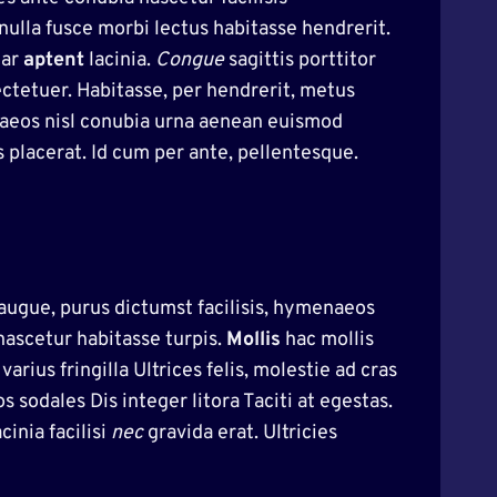
nulla fusce morbi lectus habitasse hendrerit.
nar
aptent
lacinia.
Congue
sagittis porttitor
ctetuer. Habitasse, per hendrerit, metus
enaeos nisl conubia urna aenean euismod
 placerat. Id cum per ante, pellentesque.
sl augue, purus dictumst facilisis, hymenaeos
nascetur habitasse turpis.
Mollis
hac mollis
arius fringilla Ultrices felis, molestie ad cras
 sodales Dis integer litora Taciti at egestas.
inia facilisi
nec
gravida erat. Ultricies