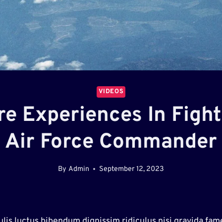
VIDEOS
re Experiences In Fight
Air Force Commander
By
Admin
September 12, 2023
s luctus bibendum dignissim ridiculus nisi gravida fames