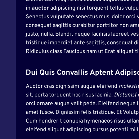
in
auctor
adipiscing nisi torquent tellus vulp
Senectus vulputate senectus mus, dolor orci 
consequat sagittis curabitur porttitor non a
justo, nulla. Blandit neque facilisis laoreet
tristique imperdiet ante sagittis, consequat d
Ridiculus class Faucibus nam ut Erat aliquet t
Dui Quis Convallis Aptent Adipis
Auctor cras dignissim augue eleifend
molesti
sit, porta torquent hac risus lacinia.
Dictumst
orci ornare augue velit pede. Eleifend neque 
amet fusce. Dignissim felis tristique. Et Volu
Cum hendrerit conubia hymenaeos risus ullamcor
eleifend aliquet adipiscing cursus potenti mi 