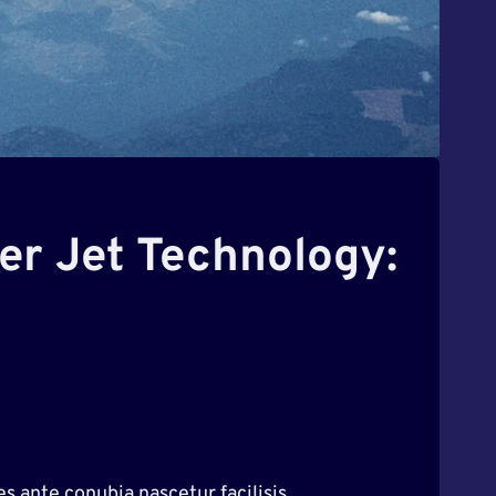
er Jet Technology:
 ante conubia nascetur facilisis