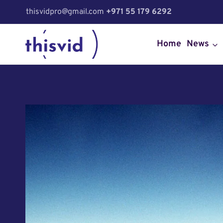
Skip
thisvidpro@gmail.com
+971 55 179 6292
to
content
Home
News