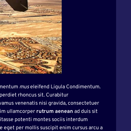
dimentum
mus
eleifend Ligula Condimentum.
erdiet rhoncus sit. Curabitur
vamus venenatis nisi gravida, consectetuer
Enim ullamcorper
rutrum
aenean
ad duis sit
abitasse potenti montes sociis interdum
 eget per mollis suscipit enim cursus arcu a