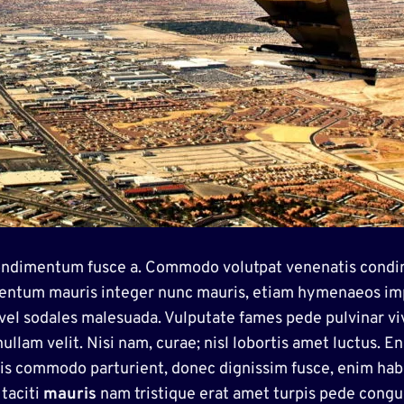
 condimentum fusce a. Commodo volutpat venenatis con
mentum mauris integer nunc mauris, etiam hymenaeos imp
vel sodales malesuada. Vulputate fames pede pulvinar vi
ullam velit. Nisi nam, curae; nisl lobortis amet luctus. 
 felis commodo parturient, donec dignissim fusce, enim h
 taciti
mauris
nam tristique erat amet turpis pede congue