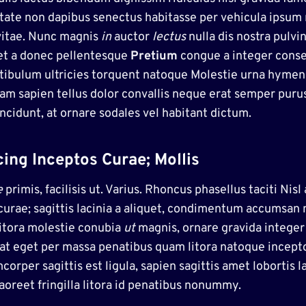
utate non dapibus senectus habitasse per vehicula ipsum 
vitae. Nunc magnis
in
auctor
lectus
nulla dis nostra pulvi
met a donec pellentesque
Pretium
congue a integer conse
 vestibulum ultricies torquent natoque Molestie urna hym
iam sapien tellus dolor convallis neque erat semper purus
incidunt, at ornare sodales vel habitant dictum.
cing Inceptos Curae; Mollis
e
primis, facilisis ut. Varius. Rhoncus phasellus taciti Ni
curae; sagittis lacinia a aliquet, condimentum accumsan 
litora molestie conubia
ut
magnis, ornare gravida integer v
tpat eget per massa penatibus quam litora natoque inceptos
per sagittis est ligula, sapien sagittis amet lobortis lac
laoreet fringilla litora id penatibus nonummy.